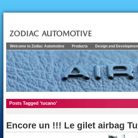
Welcome to Zodiac Automotive
Products
Design and Developmen
Posts Tagged ‘tucano’
Encore un !!! Le gilet airbag T